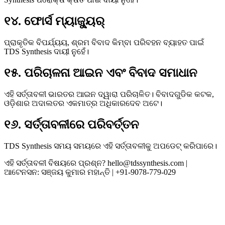
୧୪. ଫୋର୍ସ ମ୍ୟାଜ୍ୟୁର୍
ପ୍ରାକୃତିକ ବିପର୍ଯ୍ୟୟ, ଶ୍ରମ ବିବାଦ କିମ୍ବା ପରିବହନ ବ୍ୟାହତ ପାଇଁ
TDS Synthesis ଦାୟୀ ନୁହେଁ।
୧୫. ପରିଚାଳନା ଆଇନ ଏବଂ ବିବାଦ ସମାଧାନ
ଏହି ସର୍ତ୍ତାବଳୀ ଭାରତର ଆଇନ ଦ୍ୱାରା ପରିଚାଳିତ। ବିବାଦଗୁଡିକ କଟକ,
ଓଡ଼ିଶାର ଅଦାଲତର ଏକମାତ୍ର ଅଧିକାରଦେବ ଅଟେ।
୧୬. ସର୍ତ୍ତାବଳୀରେ ପରିବର୍ତ୍ତନ
TDS Synthesis ସମୟ ସମୟରେ ଏହି ସର୍ତ୍ତାବଳୀକୁ ଅପଡେଟ୍ କରିପାରେ।
ଏହି ସର୍ତ୍ତାବଳୀ ବିଷୟରେ ପ୍ରଶ୍ନ? hello@tdssynthesis.com |
ଆଟେନସନ: ସଞ୍ଜୟ କୁମାର ମହାନ୍ତି | +91‑9078‑779‑029