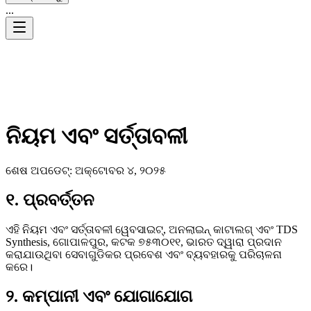
...
ନିୟମ ଏବଂ ସର୍ତ୍ତାବଳୀ
ଶେଷ ଅପଡେଟ୍: ଅକ୍ଟୋବର ୪, ୨୦୨୫
୧. ପ୍ରବର୍ତ୍ତନ
ଏହି ନିୟମ ଏବଂ ସର୍ତ୍ତାବଳୀ ୱେବସାଇଟ୍, ଅନଲାଇନ୍ କାଟାଲଗ୍ ଏବଂ TDS
Synthesis, ଗୋପାଳପୁର, କଟକ ୭୫୩୦୧୧, ଭାରତ ଦ୍ୱାରା ପ୍ରଦାନ
କରାଯାଉଥିବା ସେବାଗୁଡିକର ପ୍ରବେଶ ଏବଂ ବ୍ୟବହାରକୁ ପରିଚାଳନା
କରେ।
୨. କମ୍ପାନୀ ଏବଂ ଯୋଗାଯୋଗ