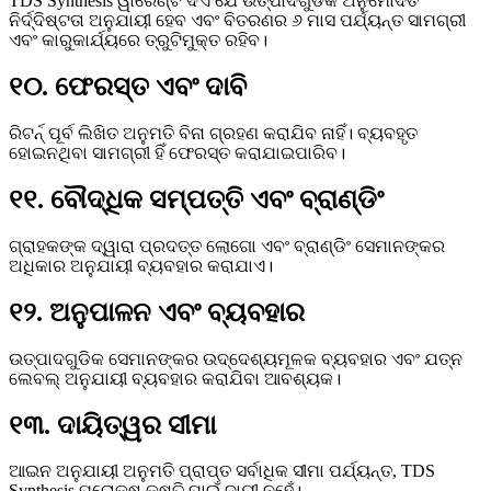
TDS Synthesis ୱାରେଣ୍ଟି ଦିଏ ଯେ ଉତ୍ପାଦଗୁଡିକ ଅନୁମୋଦିତ
ନିର୍ଦ୍ଦିଷ୍ଟତା ଅନୁଯାୟୀ ହେବ ଏବଂ ବିତରଣର ୬ ମାସ ପର୍ଯ୍ୟନ୍ତ ସାମଗ୍ରୀ
ଏବଂ କାରୁକାର୍ଯ୍ୟରେ ତ୍ରୁଟିମୁକ୍ତ ରହିବ।
୧୦. ଫେରସ୍ତ ଏବଂ ଦାବି
ରିଟର୍ନ୍ ପୂର୍ବ ଲିଖିତ ଅନୁମତି ବିନା ଗ୍ରହଣ କରାଯିବ ନାହିଁ। ବ୍ୟବହୃତ
ହୋଇନଥିବା ସାମଗ୍ରୀ ହିଁ ଫେରସ୍ତ କରାଯାଇପାରିବ।
୧୧. ବୌଦ୍ଧିକ ସମ୍ପତ୍ତି ଏବଂ ବ୍ରାଣ୍ଡିଂ
ଗ୍ରାହକଙ୍କ ଦ୍ୱାରା ପ୍ରଦତ୍ତ ଲୋଗୋ ଏବଂ ବ୍ରାଣ୍ଡିଂ ସେମାନଙ୍କର
ଅଧିକାର ଅନୁଯାୟୀ ବ୍ୟବହାର କରାଯାଏ।
୧୨. ଅନୁପାଳନ ଏବଂ ବ୍ୟବହାର
ଉତ୍ପାଦଗୁଡିକ ସେମାନଙ୍କର ଉଦ୍ଦେଶ୍ୟମୂଳକ ବ୍ୟବହାର ଏବଂ ଯତ୍ନ
ଲେବଲ୍ ଅନୁଯାୟୀ ବ୍ୟବହାର କରାଯିବା ଆବଶ୍ୟକ।
୧୩. ଦାୟିତ୍ୱର ସୀମା
ଆଇନ ଅନୁଯାୟୀ ଅନୁମତି ପ୍ରାପ୍ତ ସର୍ବାଧିକ ସୀମା ପର୍ଯ୍ୟନ୍ତ, TDS
Synthesis ପରୋକ୍ଷ କ୍ଷତି ପାଇଁ ଦାୟୀ ନୁହେଁ।