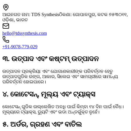
ଆଇନଗତ ନାମ: TDS Synthesis
ଠିକଣା: ଗୋପାଳପୁର, କଟକ ୭୫୩୦୧୧,
ଓଡ଼ିଶା, ଭାରତ
hello@tdssynthesis.com
+91-9078-779-029
୩. ଉତ୍ପାଦ ଏବଂ କଷ୍ଟମ୍ ଉତ୍ପାଦନ
ଉତ୍ପାଦନ ପ୍ରକ୍ରିୟା ଏବଂ ଯୋଗାଣକାରୀଙ୍କ ପରିବର୍ତ୍ତନ ହେତୁ
ଉତ୍ପାଦଗୁଡିକ ରଙ୍ଗ, ଆକାର, ସିଲେଇ ଏବଂ ସାମଗ୍ରୀରେ ସାମାନ୍ୟ
ପରିବର୍ତ୍ତନ ହୋଇପାରେ।
୪. କୋଟେସନ୍, ମୂଲ୍ୟ ଏବଂ ଟ୍ୟାକ୍ସ
କୋଟେସନ୍ ଗୁଡିକ ଉଲ୍ଲେଖିତ ଅବଧି ପାଇଁ କିମ୍ବା ୧୪ ଦିନ ପାଇଁ ବୈଧ।
ମୂଲ୍ୟରେ ଟ୍ୟାକ୍ସ, ଡ୍ୟୁଟି ଏବଂ ଭଡା ଅନ୍ତର୍ଭୁକ୍ତ ନୁହେଁ।
୫. ଅର୍ଡର, ଗ୍ରହଣ ଏବଂ ବାତିଲ