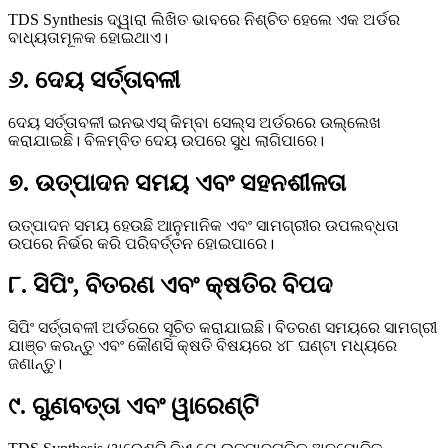
TDS Synthesis ଦ୍ୱାରା ଲିଖିତ ଭାବରେ ନିଶ୍ଚିତ ହେଲେ ଏକ ଅର୍ଡର
ବାଧ୍ୟତାମୂଳକ ହୋଇଥାଏ।
୬. ଦେୟ ସର୍ତ୍ତାବଳୀ
ଦେୟ ସର୍ତ୍ତାବଳୀ ଇନଭଏସ୍ କିମ୍ବା ସେଲ୍ସ ଅର୍ଡରରେ ଉଲ୍ଲେଖ
କରାଯାଇଛି। ବିଳମ୍ବିତ ଦେୟ ଉପରେ ସୁଧ ଲାଗିପାରେ।
୭. ଉତ୍ପାଦନ ସମୟ ଏବଂ ସହନଶୀଳତା
ଉତ୍ପାଦନ ସମୟ ହେଉଛି ଆନୁମାନିକ ଏବଂ ସାମଗ୍ରୀର ଉପଲବ୍ଧତା
ଉପରେ ନିର୍ଭର କରି ପରିବର୍ତ୍ତନ ହୋଇପାରେ।
୮. ସିପିଂ, ବିତରଣ ଏବଂ କ୍ଷତିର ବିପଦ
ସିପିଂ ସର୍ତ୍ତାବଳୀ ଅର୍ଡରରେ ସୂଚିତ କରାଯାଇଛି। ବିତରଣ ସମୟରେ ସାମଗ୍ରୀ
ଯାଞ୍ଚ କରନ୍ତୁ ଏବଂ କୌଣସି କ୍ଷତି ବିଷୟରେ ୪୮ ଘଣ୍ଟା ମଧ୍ୟରେ
ଜଣାନ୍ତୁ।
୯. ଗୁଣବତ୍ତା ଏବଂ ୱାରେଣ୍ଟି