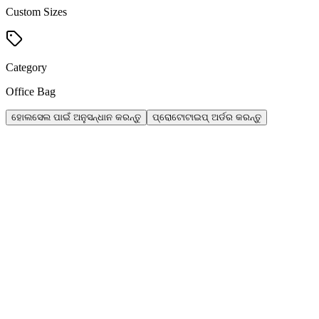
Custom Sizes
Category
Office Bag
ହୋଲସେଲ ପାଇଁ ଅନୁସନ୍ଧାନ କରନ୍ତୁ
ପ୍ରୋଟୋଟାଇପ୍ ଅର୍ଡର କରନ୍ତୁ